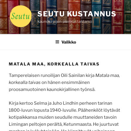
Siirry
sisältöön
SEUTU KUSTANNUS
kaunokirjojen pienkustantamo
Valikko
MATALA MAA, KORKEALLA TAIVAS
Tamperelaisen runoilijan Oili Sainilan kirja
Matala maa,
korkealla taivas
on hänen ensimmäinen
proosamuotoinen kaunokirjallinen työnsä.
Kirja kertoo Selma ja Juho Lindhin perheen tarinan
1800-luvun lopusta 1940-luvulle. Päähenkilöt löytävät
kotipaikkansa muiden seudulle muuttaneiden tavoin
Limingan peltojen perältä, Ketunmaasta. He juurtuvat